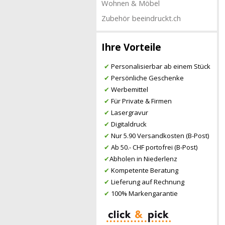
Wohnen & Möbel
Zubehör beeindruckt.ch
Ihre Vorteile
✔
Personalisierbar ab einem Stück
✔
Persönliche Geschenke
✔
Werbemittel
✔
Für Private & Firmen
✔
Lasergravur
✔
Digitaldruck
✔
Nur 5.90 Versandkosten (B-Post)
✔
Ab 50.- CHF portofrei (B-Post)
✔
Abholen in Niederlenz
✔
Kompetente Beratung
✔
Lieferung auf Rechnung
✔
100% Markengarantie