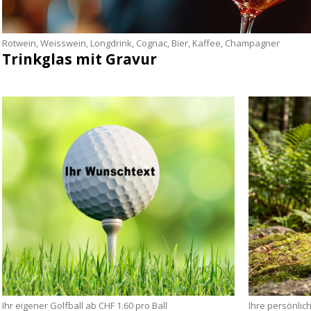
Rotwein, Weisswein, Longdrink, Cognac, Bier, Kaffee, Champagner
Trinkglas mit Gravur
Ihr eigener Golfball ab CHF 1.60 pro Ball
Ihre persönlic