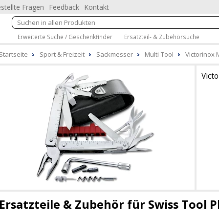
stellte Fragen
Feedback
Kontakt
Erweiterte Suche / Geschenkfinder
Ersatzteil- & Zubehörsuche
Startseite
Sport & Freizeit
Sackmesser
Multi-Tool
Victorinox M
Vict
Ersatzteile & Zubehör für Swiss Tool Pl