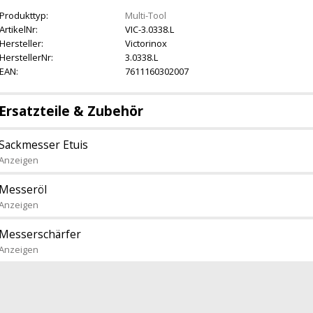
Produkttyp:
Multi-Tool
ArtikelNr:
VIC-3.0338.L
Hersteller:
Victorinox
HerstellerNr:
3.0338.L
EAN:
7611160302007
Ersatzteile & Zubehör
Sackmesser Etuis
Anzeigen
Messeröl
Anzeigen
Messerschärfer
Anzeigen