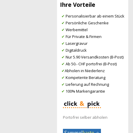
Ihre Vorteile
✔
Personalisierbar ab einem Stück
✔
Persönliche Geschenke
✔
Werbemittel
✔
Für Private & Firmen
✔
Lasergravur
✔
Digitaldruck
✔
Nur 5.90 Versandkosten (B-Post)
✔
Ab 50.- CHF portofrei (B-Post)
✔
Abholen in Niederlenz
✔
Kompetente Beratung
✔
Lieferung auf Rechnung
✔
100% Markengarantie
Portofrei selber abholen