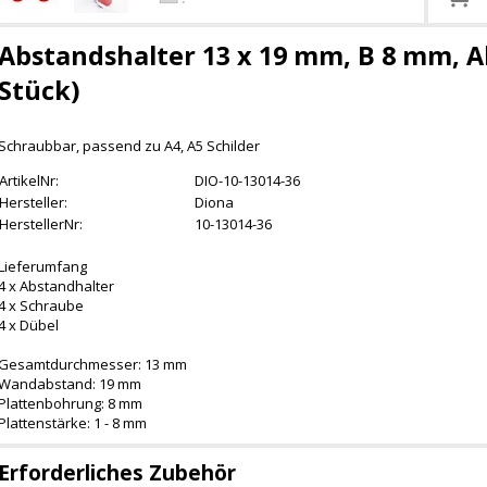
Abstandshalter 13 x 19 mm, B 8 mm, A
Stück)
Schraubbar, passend zu A4, A5 Schilder
ArtikelNr:
DIO-10-13014-36
Hersteller:
Diona
HerstellerNr:
10-13014-36
Lieferumfang
4 x Abstandhalter
4 x Schraube
4 x Dübel
Gesamtdurchmesser: 13 mm
Wandabstand: 19 mm
Plattenbohrung: 8 mm
Plattenstärke: 1 - 8 mm
Erforderliches Zubehör