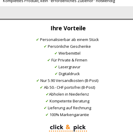
Komplettes Produkt, kein "erforderliches Zubehör" notwendig
Ihre Vorteile
✔
Personalisierbar ab einem Stück
✔
Persönliche Geschenke
✔
Werbemittel
✔
Für Private & Firmen
✔
Lasergravur
✔
Digitaldruck
✔
Nur 5.90 Versandkosten (B-Post)
✔
Ab 50.- CHF portofrei (B-Post)
✔
Abholen in Niederlenz
✔
Kompetente Beratung
✔
Lieferung auf Rechnung
✔
100% Markengarantie