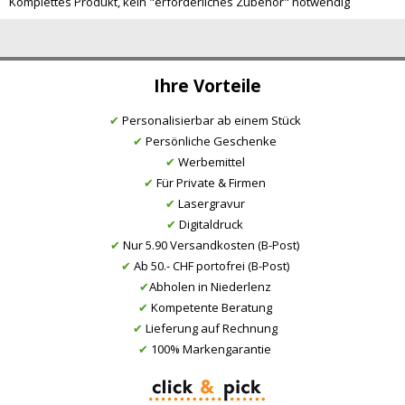
Komplettes Produkt, kein "erforderliches Zubehör" notwendig
Ihre Vorteile
✔
Personalisierbar ab einem Stück
✔
Persönliche Geschenke
✔
Werbemittel
✔
Für Private & Firmen
✔
Lasergravur
✔
Digitaldruck
✔
Nur 5.90 Versandkosten (B-Post)
✔
Ab 50.- CHF portofrei (B-Post)
✔
Abholen in Niederlenz
✔
Kompetente Beratung
✔
Lieferung auf Rechnung
✔
100% Markengarantie