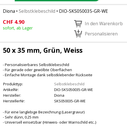
Diona
•
Selbstklebeschild
•
DIO-SKS050035-GR-WE
CHF
4.90
In den Warenkorb
sofort, ab Lager
Personalisieren
50 x 35 mm, Grün, Weiss
- Personalisierbares Selbstklebeschild
- Für gerade oder gewölbte Oberflächen
- Einfache Montage dank selbstklebender Rückseite
Produkttyp:
Selbstklebeschild
ArtikelNr:
DIO-SKS050035-GR-WE
Hersteller:
Diona
HerstellerNr:
SKS050035-GR-WE
- Für eine langlebige Bezeichnung (Lasergravur)
- Sehr dünn, 0.25 mm
- Universell einsetzbar (Hinweis- oder Warnschild etc..)