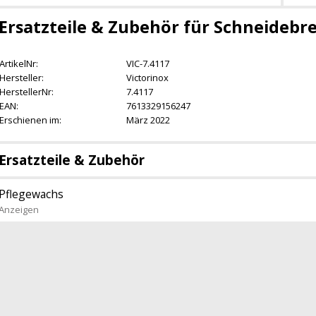
Ersatzteile & Zubehör für Schneidebr
ArtikelNr:
VIC-7.4117
Hersteller:
Victorinox
HerstellerNr:
7.4117
EAN:
7613329156247
Erschienen im:
März 2022
Ersatzteile & Zubehör
Pflegewachs
Anzeigen