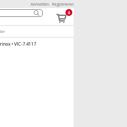
Anmelden
Registrieren
0
der
orinox
•
VIC-7.4117