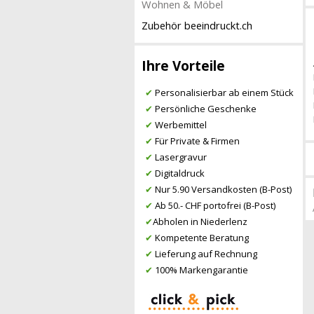
Wohnen & Möbel
Zubehör beeindruckt.ch
Ihre Vorteile
✔
Personalisierbar ab einem Stück
✔
Persönliche Geschenke
✔
Werbemittel
✔
Für Private & Firmen
✔
Lasergravur
✔
Digitaldruck
✔
Nur 5.90 Versandkosten (B-Post)
✔
Ab 50.- CHF portofrei (B-Post)
✔
Abholen in Niederlenz
✔
Kompetente Beratung
✔
Lieferung auf Rechnung
✔
100% Markengarantie