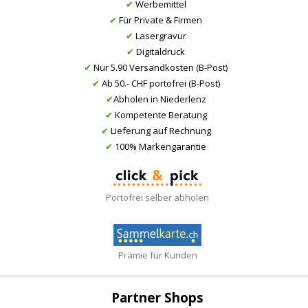
✔
Werbemittel
✔
Für Private & Firmen
✔
Lasergravur
✔
Digitaldruck
✔
Nur 5.90 Versandkosten (B-Post)
✔
Ab 50.- CHF portofrei (B-Post)
✔
Abholen in Niederlenz
✔
Kompetente Beratung
✔
Lieferung auf Rechnung
✔
100% Markengarantie
Portofrei selber abholen
Prämie für Kunden
Partner Shops