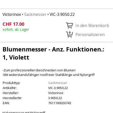
Victorinox
•
Sackmesser
•
VIC-3.9050.22
CHF
17.00
In den Warenkorb
sofort, ab Lager
Personalisieren
Blumenmesser - Anz. Funktionen.:
1, Violett
-Zum professionellen Beschneiden von Blumen
-Mit widerstandsfähiger rostfreier Stahlklinge und Nylongriff
Produkttyp:
Sackmesser
ArtikelNr:
VIC-3.9050.22
Hersteller:
Victorinox
HerstellerNr:
3.9050.22
EAN:
7611160026743
Hakenmesser mit Nylongriff