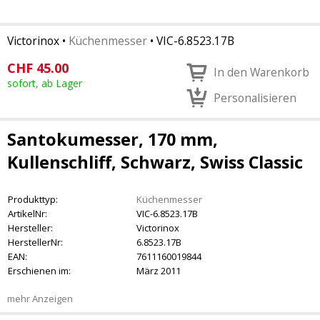
Victorinox
•
Küchenmesser
•
VIC-6.8523.17B
CHF
45.00
In den Warenkorb
sofort, ab Lager
Personalisieren
Santokumesser, 170 mm,
Kullenschliff, Schwarz, Swiss Classic
Produkttyp:
Küchenmesser
ArtikelNr:
VIC-6.8523.17B
Hersteller:
Victorinox
HerstellerNr:
6.8523.17B
EAN:
7611160019844
Erschienen im:
März 2011
mehr Anzeigen