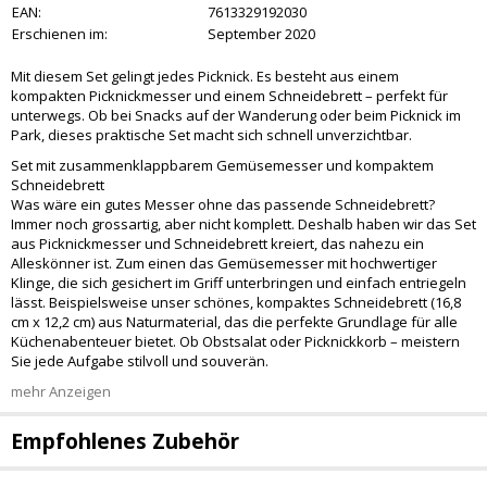
EAN:
7613329192030
Erschienen im:
September 2020
Mit diesem Set gelingt jedes Picknick. Es besteht aus einem
kompakten Picknickmesser und einem Schneidebrett – perfekt für
unterwegs. Ob bei Snacks auf der Wanderung oder beim Picknick im
Park, dieses praktische Set macht sich schnell unverzichtbar.
Set mit zusammenklappbarem Gemüsemesser und kompaktem
Schneidebrett
Was wäre ein gutes Messer ohne das passende Schneidebrett?
Immer noch grossartig, aber nicht komplett. Deshalb haben wir das Set
aus Picknickmesser und Schneidebrett kreiert, das nahezu ein
Alleskönner ist. Zum einen das Gemüsemesser mit hochwertiger
Klinge, die sich gesichert im Griff unterbringen und einfach entriegeln
lässt. Beispielsweise unser schönes, kompaktes Schneidebrett (16,8
cm x 12,2 cm) aus Naturmaterial, das die perfekte Grundlage für alle
Küchenabenteuer bietet. Ob Obstsalat oder Picknickkorb – meistern
Sie jede Aufgabe stilvoll und souverän.
mehr Anzeigen
Empfohlenes Zubehör