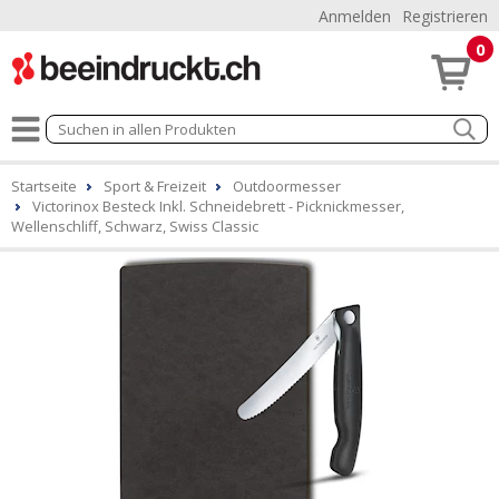
Anmelden
Registrieren
0
Startseite
Sport & Freizeit
Outdoormesser
Victorinox Besteck Inkl. Schneidebrett - Picknickmesser,
Wellenschliff, Schwarz, Swiss Classic