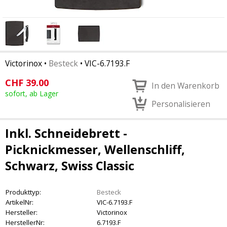
Victorinox
•
Besteck
•
VIC-6.7193.F
CHF
39.00
In den Warenkorb
sofort, ab Lager
Personalisieren
Inkl. Schneidebrett -
Picknickmesser, Wellenschliff,
Schwarz, Swiss Classic
Produkttyp:
Besteck
ArtikelNr:
VIC-6.7193.F
Hersteller:
Victorinox
HerstellerNr:
6.7193.F